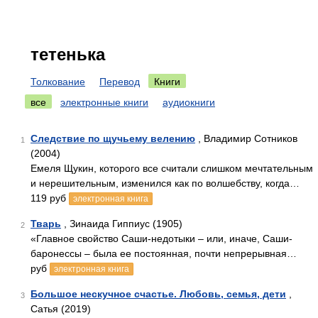
тетенька
Толкование
Перевод
Книги
все
электронные книги
аудиокниги
Следствие по щучьему велению
, Владимир Сотников
1
(2004)
Емеля Щукин, которого все считали слишком мечтательным
и нерешительным, изменился как по волшебству, когда…
119 руб
электронная книга
Тварь
, Зинаида Гиппиус (1905)
2
«Главное свойство Саши-недотыки – или, иначе, Саши-
баронессы – была ее постоянная, почти непрерывная…
руб
электронная книга
Большое нескучное счастье. Любовь, семья, дети
,
3
Сатья (2019)