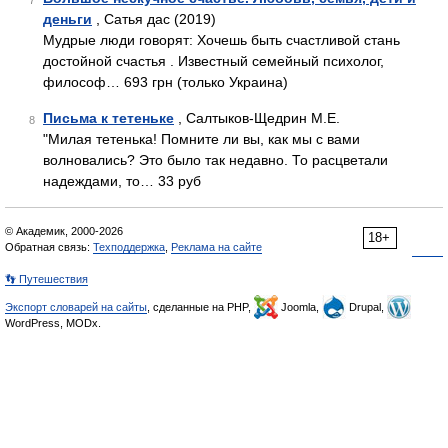
7
деньги
, Сатья дас (2019)
Мудрые люди говорят: Хочешь быть счастливой стань
достойной счастья . Известный семейный психолог,
философ… 693 грн (только Украина)
Письма к тетеньке
, Салтыков-Щедрин М.Е.
8
"Милая тетенька! Помните ли вы, как мы с вами
волновались? Это было так недавно. То расцветали
надеждами, то… 33 руб
© Академик, 2000-2026
18+
Обратная связь:
Техподдержка
,
Реклама на сайте
👣 Путешествия
Экспорт словарей на сайты
, сделанные на PHP,
Joomla,
Drupal,
WordPress, MODx.